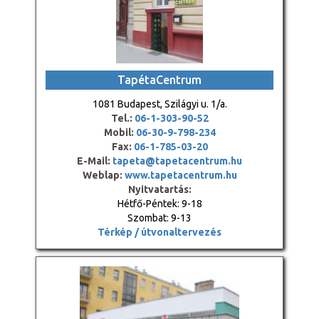
TapétaCentrum
1081 Budapest, Szilágyi u. 1/a.
Tel.:
06-1-303-90-52
Mobil:
06-30-9-798-234
Fax:
06-1-785-03-20
E-Mail:
tapeta@tapetacentrum.hu
Weblap:
www.tapetacentrum.hu
Nyitvatartás:
Hétfő-Péntek: 9-18
Szombat: 9-13
Térkép / útvonaltervezés