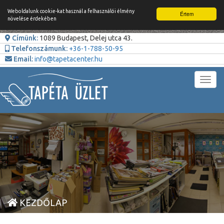
Weboldalunk cookie-kat használ a felhasználói élmény
Értem
növelése érdekében
Címünk:
1089 Budapest, Delej utca 43.
Telefonszámunk:
+36-1-788-50-95
Email:
info@tapetacenter.hu
Toggl
navig
KEZDŐLAP