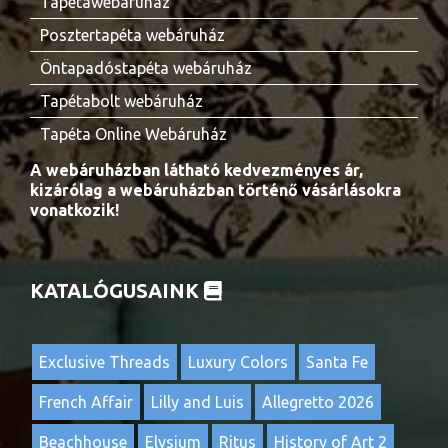
Tapétawebáruház
Posztertapéta webáruház
Öntapadóstapéta webáruház
Tapétabolt webáruház
Tapéta Online Webáruház
A webáruházban látható kedvezményes ár,
kizárólag a webáruházban történő vásárlásokra
vonatkozik!
KATALÓGUSAINK
Exclusive Threads
Luxury Colors
Santa Fe
French Affair
Lilly and Luis
Allegretto 2026
Beachhouse
Elysium
Ritus
History of Art 2