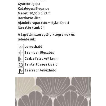
Gyártó:
Ugepa
Katalógus:
Elegance
Méret:
10,05 x 0,53 m
Hordozó:
vlies
Ajánlott ragasztó:
Metylan Direct
Illesztés (cm):
64
A tapétán szereplő piktogramok és
jelentésük:
Lemosható
Szemben illesztés
Csak a falat kell kenni
Színtartósága kiváló
Szárazon lehúzható