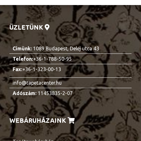
ÜZLETÜNK
Címünk:
1089 Budapest, Delej utca 43
Telefon:
+36-1-788-50-95
Fax:
+36-1-323-00-13
info@tapetacenter.hu
Adószám:
11453835-2-07
WEBÁRUHÁZAINK