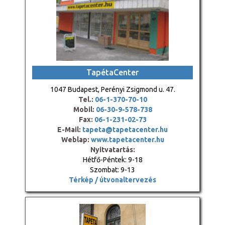
TapétaCenter
1047 Budapest, Perényi Zsigmond u. 47.
Tel.:
06-1-370-70-10
Mobil:
06-30-9-578-738
Fax:
06-1-231-02-73
E-Mail:
tapeta@tapetacenter.hu
Weblap:
www.tapetacenter.hu
Nyitvatartás:
Hétfő-Péntek: 9-18
Szombat: 9-13
Térkép / útvonaltervezés