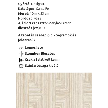
Gyártó:
Design ID
Katalógus:
Santa Fe
Méret:
10 m x 53 cm
Hordozó:
vlies
Ajánlott ragasztó:
Metylan Direct
Illesztés (cm):
53
A tapétán szereplő piktogramok és
jelentésük:
Lemosható
Szemben illesztés
Csak a falat kell kenni
Színtartósága kiváló