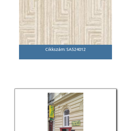
Cikkszám: SA524012