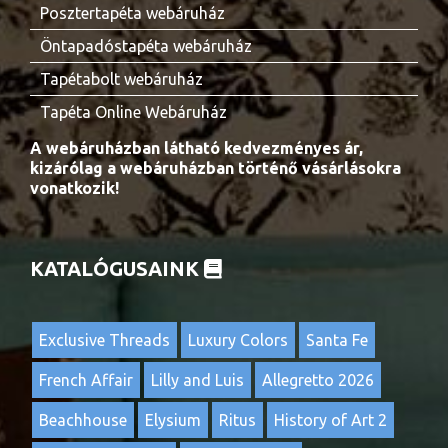
Posztertapéta webáruház
Öntapadóstapéta webáruház
Tapétabolt webáruház
Tapéta Online Webáruház
A webáruházban látható kedvezményes ár,
kizárólag a webáruházban történő vásárlásokra
vonatkozik!
KATALÓGUSAINK
Exclusive Threads
Luxury Colors
Santa Fe
French Affair
Lilly and Luis
Allegretto 2026
Beachhouse
Elysium
Ritus
History of Art 2