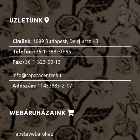
ÜZLETÜNK
Címünk:
1089 Budapest, Delej utca 43
Telefon:
+36-1-788-50-95
Fax:
+36-1-323-00-13
info@tapetacenter.hu
Adószám:
11453835-2-07
WEBÁRUHÁZAINK
Tapétawebáruház