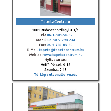
TapétaCentrum
1081 Budapest, Szilágyi u. 1/a.
Tel.:
06-1-303-90-52
Mobil:
06-30-9-798-234
Fax:
06-1-785-03-20
E-Mail:
tapeta@tapetacentrum.hu
Weblap:
www.tapetacentrum.hu
Nyitvatartás:
Hétfő-Péntek: 9-18
Szombat: 9-13
Térkép / útvonaltervezés