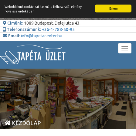
Weboldalunk cookie-kat használ a felhasználói élmény
Értem
növelése érdekében
Címünk:
1089 Budapest, Delej utca 43.
Telefonszámunk:
+36-1-788-50-95
Email:
info@tapetacenter.hu
Toggl
navig
KEZDŐLAP