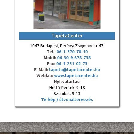
TapétaCenter
1047 Budapest, Perényi Zsigmond u. 47.
Tel.:
06-1-370-70-10
Mobil:
06-30-9-578-738
Fax:
06-1-231-02-73
E-Mail:
tapeta@tapetacenter.hu
Weblap:
www.tapetacenter.hu
Nyitvatartás:
Hétfő-Péntek: 9-18
Szombat: 9-13
Térkép / útvonaltervezés