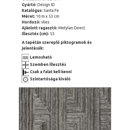
Gyártó:
Design ID
Katalógus:
Santa Fe
Méret:
10 m x 53 cm
Hordozó:
vlies
Ajánlott ragasztó:
Metylan Direct
Illesztés (cm):
53
A tapétán szereplő piktogramok és
jelentésük:
Lemosható
Szemben illesztés
Csak a falat kell kenni
Színtartósága kiváló