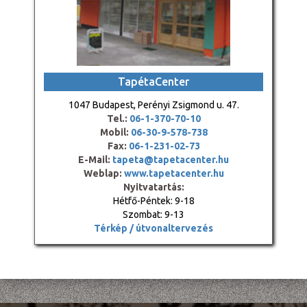
TapétaCenter
1047 Budapest, Perényi Zsigmond u. 47.
Tel.:
06-1-370-70-10
Mobil:
06-30-9-578-738
Fax:
06-1-231-02-73
E-Mail:
tapeta@tapetacenter.hu
Weblap:
www.tapetacenter.hu
Nyitvatartás:
Hétfő-Péntek: 9-18
Szombat: 9-13
Térkép / útvonaltervezés