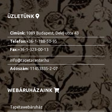
ÜZLETÜNK
Címünk:
1089 Budapest, Delej utca 43
Telefon:
+36-1-788-50-95
Fax:
+36-1-323-00-13
info@tapetacenter.hu
Adószám:
11453835-2-07
WEBÁRUHÁZAINK
Tapétawebáruház