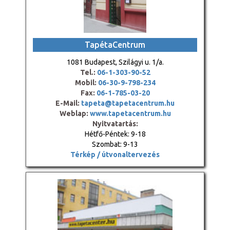
TapétaCentrum
1081 Budapest, Szilágyi u. 1/a.
Tel.:
06-1-303-90-52
Mobil:
06-30-9-798-234
Fax:
06-1-785-03-20
E-Mail:
tapeta@tapetacentrum.hu
Weblap:
www.tapetacentrum.hu
Nyitvatartás:
Hétfő-Péntek: 9-18
Szombat: 9-13
Térkép / útvonaltervezés