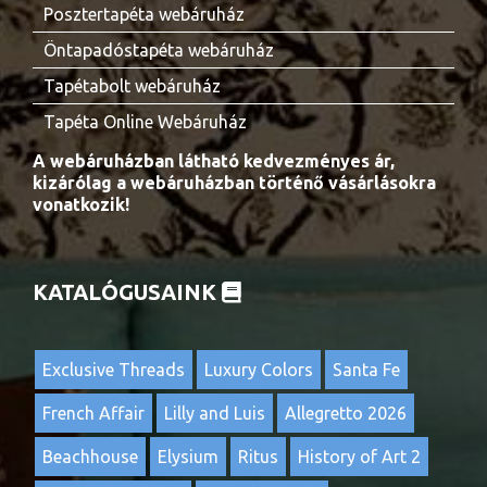
Posztertapéta webáruház
Öntapadóstapéta webáruház
Tapétabolt webáruház
Tapéta Online Webáruház
A webáruházban látható kedvezményes ár,
kizárólag a webáruházban történő vásárlásokra
vonatkozik!
KATALÓGUSAINK
Exclusive Threads
Luxury Colors
Santa Fe
French Affair
Lilly and Luis
Allegretto 2026
Beachhouse
Elysium
Ritus
History of Art 2