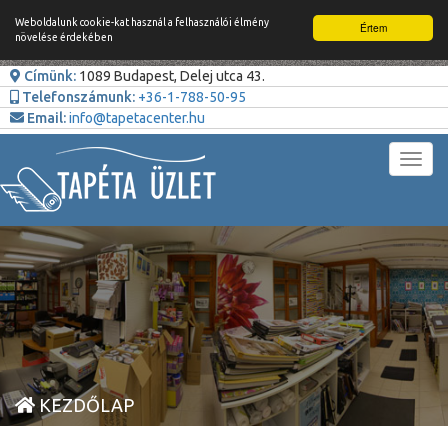
Weboldalunk cookie-kat használ a felhasználói élmény
Értem
növelése érdekében
Címünk:
1089 Budapest, Delej utca 43.
Telefonszámunk:
+36-1-788-50-95
Email:
info@tapetacenter.hu
Toggl
navig
KEZDŐLAP