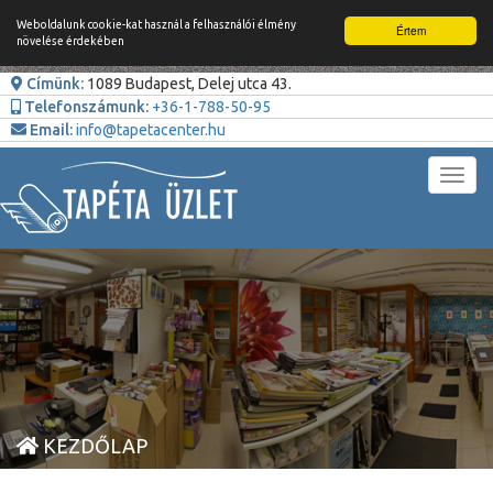
Weboldalunk cookie-kat használ a felhasználói élmény
Értem
növelése érdekében
Címünk:
1089 Budapest, Delej utca 43.
Telefonszámunk:
+36-1-788-50-95
Email:
info@tapetacenter.hu
Toggl
navig
KEZDŐLAP