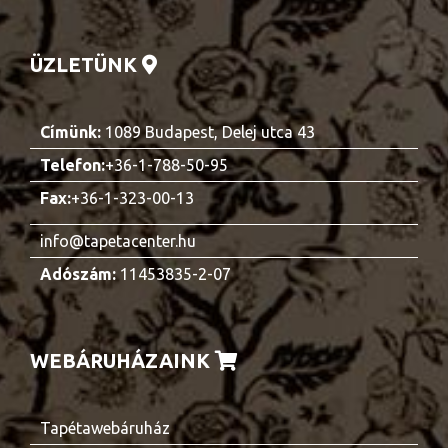
ÜZLETÜNK
Címünk:
1089 Budapest, Delej utca 43
Telefon:
+36-1-788-50-95
Fax:
+36-1-323-00-13
info@tapetacenter.hu
Adószám:
11453835-2-07
WEBÁRUHÁZAINK
Tapétawebáruház