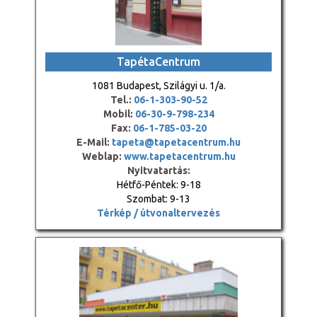
TapétaCentrum
1081 Budapest, Szilágyi u. 1/a.
Tel.:
06-1-303-90-52
Mobil:
06-30-9-798-234
Fax:
06-1-785-03-20
E-Mail:
tapeta@tapetacentrum.hu
Weblap:
www.tapetacentrum.hu
Nyitvatartás:
Hétfő-Péntek: 9-18
Szombat: 9-13
Térkép / útvonaltervezés