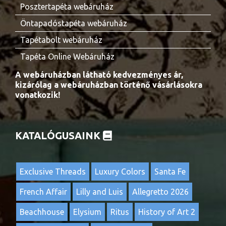
Posztertapéta webáruház
Öntapadóstapéta webáruház
Tapétabolt webáruház
Tapéta Online Webáruház
A webáruházban látható kedvezményes ár,
kizárólag a webáruházban történő vásárlásokra
vonatkozik!
KATALÓGUSAINK
Exclusive Threads
Luxury Colors
Santa Fe
French Affair
Lilly and Luis
Allegretto 2026
Beachhouse
Elysium
Ritus
History of Art 2