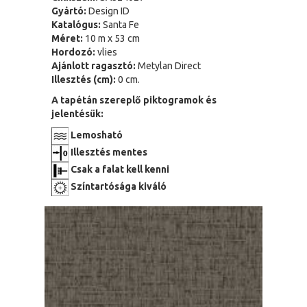
Gyártó:
Design ID
Katalógus:
Santa Fe
Méret:
10 m x 53 cm
Hordozó:
vlies
Ajánlott ragasztó:
Metylan Direct
Illesztés (cm):
0 cm.
A tapétán szereplő piktogramok és
jelentésük:
Lemosható
Illesztés mentes
Csak a falat kell kenni
Színtartósága kiváló