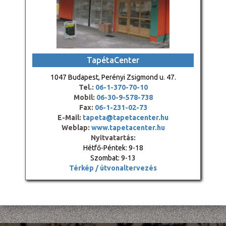
TapétaCenter
1047 Budapest, Perényi Zsigmond u. 47.
Tel.:
06-1-370-70-10
Mobil:
06-30-9-578-738
Fax:
06-1-231-02-73
E-Mail:
tapeta@tapetacenter.hu
Weblap:
www.tapetacenter.hu
Nyitvatartás:
Hétfő-Péntek: 9-18
Szombat: 9-13
Térkép / útvonaltervezés