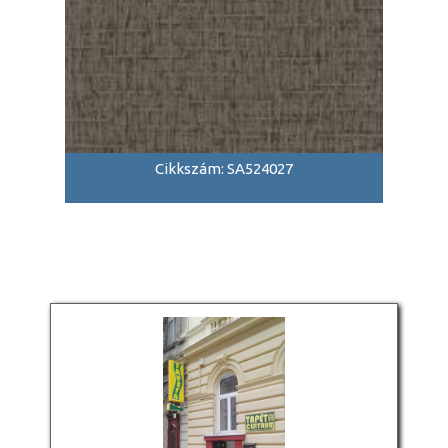
Cikkszám: SA524027