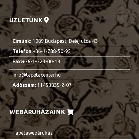
ÜZLETÜNK
Címünk:
1089 Budapest, Delej utca 43
Telefon:
+36-1-788-50-95
Fax:
+36-1-323-00-13
info@tapetacenter.hu
Adószám:
11453835-2-07
WEBÁRUHÁZAINK
Tapétawebáruház