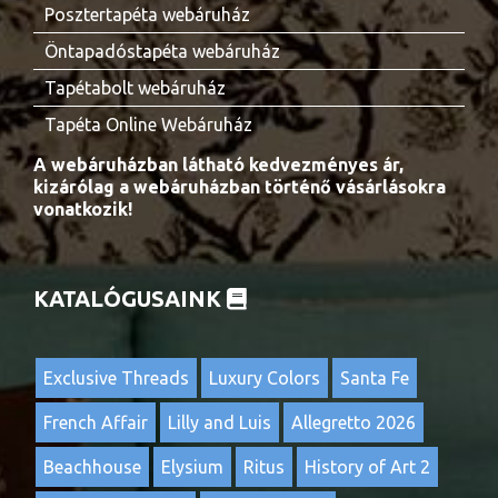
Posztertapéta webáruház
Öntapadóstapéta webáruház
Tapétabolt webáruház
Tapéta Online Webáruház
A webáruházban látható kedvezményes ár,
kizárólag a webáruházban történő vásárlásokra
vonatkozik!
KATALÓGUSAINK
Exclusive Threads
Luxury Colors
Santa Fe
French Affair
Lilly and Luis
Allegretto 2026
Beachhouse
Elysium
Ritus
History of Art 2