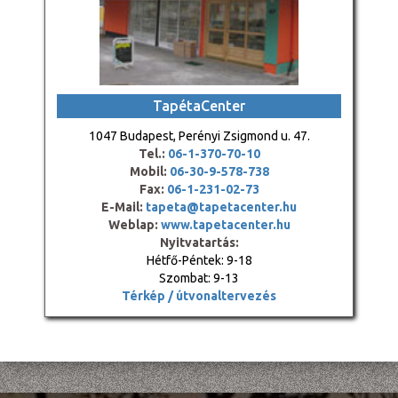
TapétaCenter
1047 Budapest, Perényi Zsigmond u. 47.
Tel.:
06-1-370-70-10
Mobil:
06-30-9-578-738
Fax:
06-1-231-02-73
E-Mail:
tapeta@tapetacenter.hu
Weblap:
www.tapetacenter.hu
Nyitvatartás:
Hétfő-Péntek: 9-18
Szombat: 9-13
Térkép / útvonaltervezés