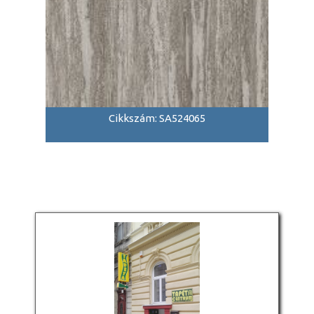
Cikkszám: SA524065