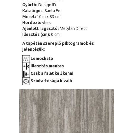
Gyártó:
Design ID
Katalógus:
Santa Fe
Méret:
10 m x 53 cm
Hordozó:
vlies
Ajánlott ragasztó:
Metylan Direct
Illesztés (cm):
0 cm.
A tapétán szereplő piktogramok és
jelentésük:
Lemosható
Illesztés mentes
Csak a falat kell kenni
Színtartósága kiváló