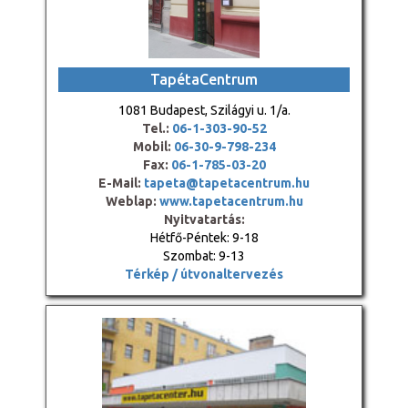
TapétaCentrum
1081 Budapest, Szilágyi u. 1/a.
Tel.:
06-1-303-90-52
Mobil:
06-30-9-798-234
Fax:
06-1-785-03-20
E-Mail:
tapeta@tapetacentrum.hu
Weblap:
www.tapetacentrum.hu
Nyitvatartás:
Hétfő-Péntek: 9-18
Szombat: 9-13
Térkép / útvonaltervezés