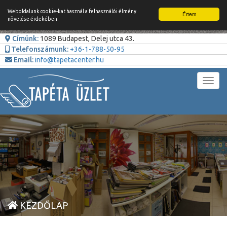
Weboldalunk cookie-kat használ a felhasználói élmény
Értem
növelése érdekében
Címünk:
1089 Budapest, Delej utca 43.
Telefonszámunk:
+36-1-788-50-95
Email:
info@tapetacenter.hu
Toggl
navig
KEZDŐLAP