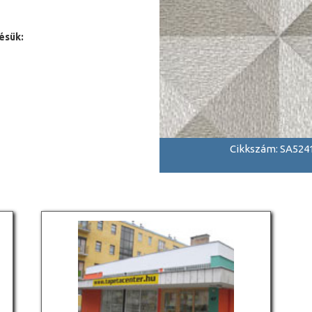
ésük:
Cikkszám: SA524