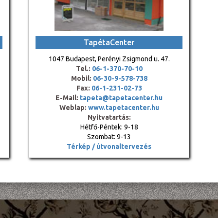
TapétaCenter
1047 Budapest, Perényi Zsigmond u. 47.
Tel.:
06-1-370-70-10
Mobil:
06-30-9-578-738
Fax:
06-1-231-02-73
E-Mail:
tapeta@tapetacenter.hu
Weblap:
www.tapetacenter.hu
Nyitvatartás:
Hétfő-Péntek: 9-18
Szombat: 9-13
Térkép / útvonaltervezés