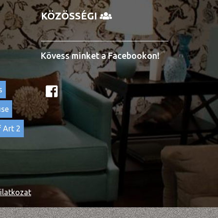
KÖZÖSSÉGI
Kövess minket a Facebookon!
s
use
 Art 2
ilatkozat