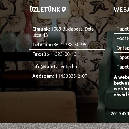
ÜZLETÜNK
WEB
Címünk:
1089 Budapest, Delej
Tapét
utca 43
Poszt
Telefon:
+36-1-788-50-95
Öntap
Fax:
+36-1-323-00-13
Tapét
info@tapetacenter.hu
Tapét
Adószám:
11453835-2-07
A webá
kedvez
webáru
vásárl
2019 © T