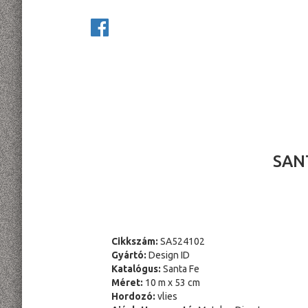
SAN
Cikkszám:
SA524102
Gyártó:
Design ID
Katalógus:
Santa Fe
Méret:
10 m x 53 cm
Hordozó:
vlies