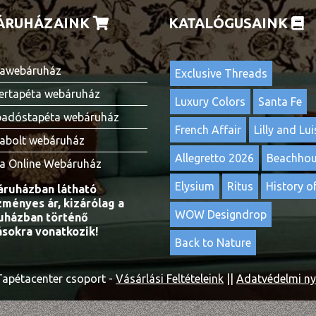
ÁRUHÁZAINK
KATALÓGUSAINK
awebáruház
Exclusive Threads
ertapéta webáruház
Luxury Colors
Santa Fe
adóstapéta webáruház
French Affair
Lilly and Lui
abolt webáruház
Allegretto 2026
Beachho
a Online Webáruház
Elysium
Ritus
History of
ruházban látható
ményes ár, kizárólag a
WOW Designdrop
házban történő
ásokra vonatkozik!
Back to Nature
apétacenter csoport -
Vásárlási Feltételeink
||
Adatvédelmi ny