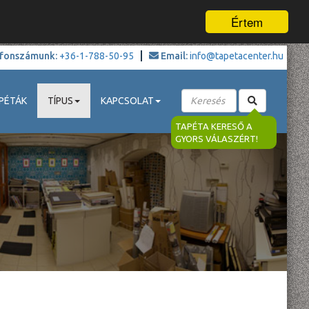
Értem
fonszámunk:
+36-1-788-50-95
Email:
info@tapetacenter.hu
PÉTÁK
TÍPUS
KAPCSOLAT
TAPÉTA KERESŐ A
GYORS VÁLASZÉRT!