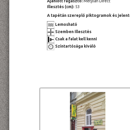
Ajánlott ragasztó:
Metylan Direct
Illesztés (cm):
53
A tapétán szereplő piktogramok és jelent
Lemosható
Szemben illesztés
Csak a falat kell kenni
Színtartósága kiváló