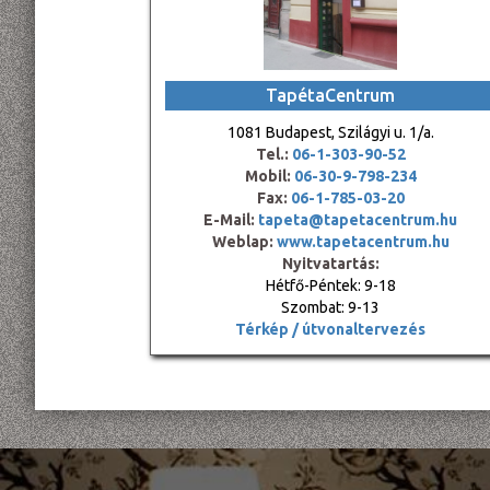
TapétaCentrum
1081 Budapest, Szilágyi u. 1/a.
Tel.:
06-1-303-90-52
Mobil:
06-30-9-798-234
Fax:
06-1-785-03-20
E-Mail:
tapeta@tapetacentrum.hu
Weblap:
www.tapetacentrum.hu
Nyitvatartás:
Hétfő-Péntek: 9-18
Szombat: 9-13
Térkép / útvonaltervezés