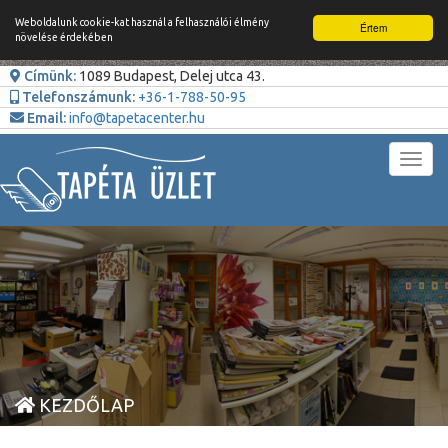
Weboldalunk cookie-kat használ a felhasználói élmény
Értem
növelése érdekében
Címünk:
1089 Budapest, Delej utca 43.
Telefonszámunk:
+36-1-788-50-95
Email:
info@tapetacenter.hu
Toggl
navig
KEZDŐLAP